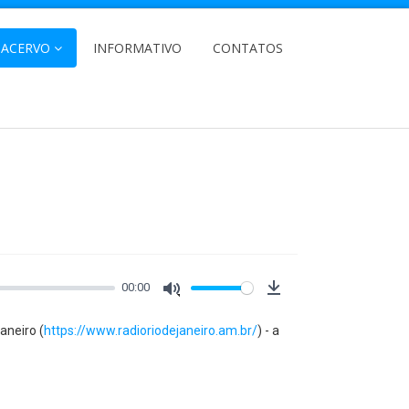
ACERVO
INFORMATIVO
CONTATOS
00:00
Download
Mute
aneiro (
https://www.radioriodejaneiro.am.br/
) - a